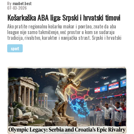
By
maxbet.best
07-03-2026
Košarkaška ABA liga: Srpski i hrvatski timovi
Ako pratite regionalnu košarku makar i površno, znate da aba
league nije samo takmičenje, već prostor u kom se sudaraju
tradicija, rivalstvo, karakter i navijačka strast. Srpski i hrvatski
sport