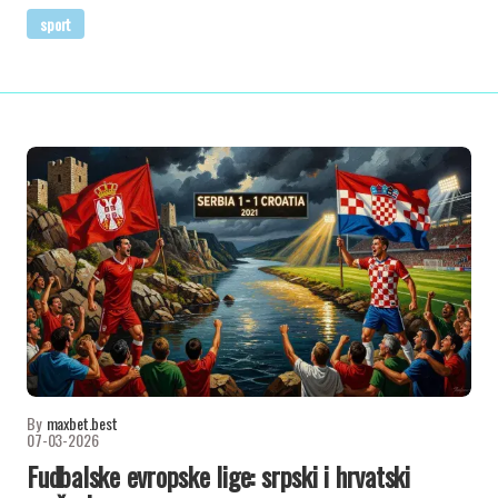
sport
By
maxbet.best
07-03-2026
Fudbalske evropske lige: srpski i hrvatski