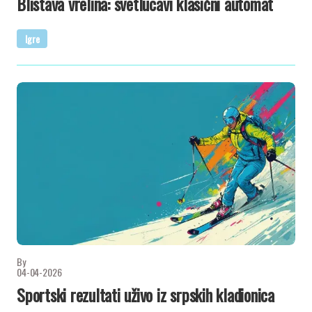
Blistava vrelina: svetlucavi klasični automat
Igre
By
04-04-2026
Sportski rezultati uživo iz srpskih kladionica