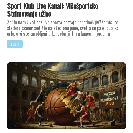
Sport Klub Live Kanali: Višešportsko
Strimovanje uživo
Zašto nam život bez live sporta postaje nepodnošljiv?Zamislite
sledeću scenu: sedište na stadionu puno, svetla se pale, publika
urla, a vi ste zarobljeni u kancelariji ili na kauču hiljadama
sport