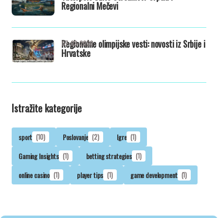
Regionalni Mečevi
Regionalne olimpijske vesti: novosti iz Srbije i
07-03-2026
Hrvatske
Istražite kategorije
sport
(10)
Poslovanje
(2)
Igre
(1)
Gaming Insights
(1)
betting strategies
(1)
online casino
(1)
player tips
(1)
game development
(1)