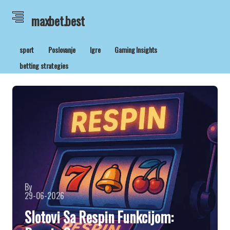
maxbet.best
sport
Poslovanje
Igre
Gaming Insights
betting strategies
By
29-06-2026
Slotovi Sa Respin Funkcijom: