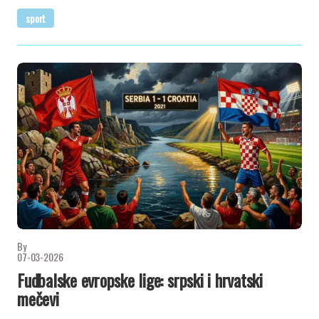
sport
By
07-03-2026
Fudbalske evropske lige: srpski i hrvatski
mečevi