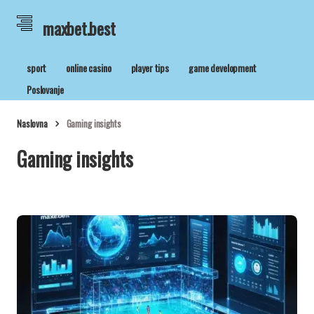
maxbet.best
sport
online casino
player tips
game development
Poslovanje
Naslovna
Gaming insights
Gaming insights