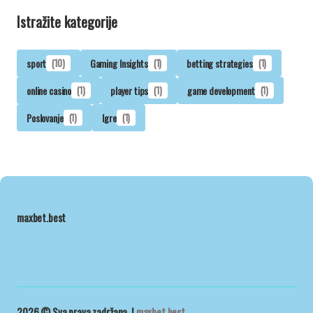
Istražite kategorije
sport
(10)
Gaming Insights
(1)
betting strategies
(1)
online casino
(1)
player tips
(1)
game development
(1)
Poslovanje
(1)
Igre
(1)
maxbet.best
2026 © Sva prava zadržana. |
maxbet.best