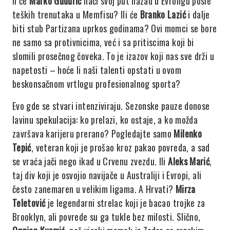
li će
Marko Gudurić
naći svoj put nazad u Evroligu posle
teških trenutaka u Memfisu? Ili će
Branko Lazić
i dalje
biti stub Partizana uprkos godinama? Ovi momci se bore
ne samo sa protivnicima, već i sa pritiscima koji bi
slomili prosečnog čoveka. To je izazov koji nas sve drži u
napetosti – hoće li naši talenti opstati u ovom
beskonsačnom vrtlogu profesionalnog sporta?
Evo gde se stvari intenziviraju. Sezonske pauze donose
lavinu spekulacija: ko prelazi, ko ostaje, a ko možda
završava karijeru prerano? Pogledajte samo
Milenko
Tepić
, veteran koji je prošao kroz pakao povreda, a sad
se vraća jači nego ikad u Crvenu zvezdu. Ili
Aleks Marić
,
taj div koji je osvojio navijače u Australiji i Evropi, ali
često zanemaren u velikim ligama. A Hrvati?
Mirza
Teletović
je legendarni strelac koji je bacao trojke za
Brooklyn, ali povrede su ga tukle bez milosti. Slično,