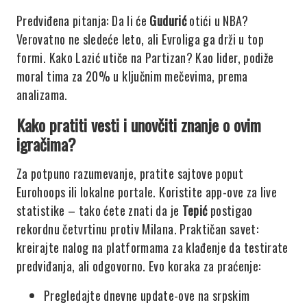
Predviđena pitanja: Da li će
Gudurić
otići u NBA?
Verovatno ne sledeće leto, ali Evroliga ga drži u top
formi. Kako Lazić utiče na Partizan? Kao lider, podiže
moral tima za 20% u ključnim mečevima, prema
analizama.
Kako pratiti vesti i unovčiti znanje o ovim
igračima?
Za potpuno razumevanje, pratite sajtove poput
Eurohoops ili lokalne portale. Koristite app-ove za live
statistike – tako ćete znati da je
Tepić
postigao
rekordnu četvrtinu protiv Milana. Praktičan savet:
kreirajte nalog na platformama za klađenje da testirate
predviđanja, ali odgovorno. Evo koraka za praćenje:
Pregledajte dnevne update-ove na srpskim