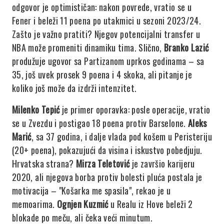
odgovor je optimističan: nakon povrede, vratio se u
Fener i beleži 11 poena po utakmici u sezoni 2023/24.
Zašto je važno pratiti? Njegov potencijalni transfer u
NBA može promeniti dinamiku tima. Slično,
Branko Lazić
produžuje ugovor sa Partizanom uprkos godinama – sa
35, još uvek prosek 9 poena i 4 skoka, ali pitanje je
koliko još može da izdrži intenzitet.
Milenko Tepić
je primer oporavka: posle operacije, vratio
se u Zvezdu i postigao 18 poena protiv Barselone.
Aleks
Marić
, sa 37 godina, i dalje vlada pod košem u Peristeriju
(20+ poena), pokazujući da visina i iskustvo pobedjuju.
Hrvatska strana?
Mirza Teletović
je završio karijeru
2020, ali njegova borba protiv bolesti pluća postala je
motivacija – "Košarka me spasila", rekao je u
memoarima.
Ognjen Kuzmić
u Realu iz Hove beleži 2
blokade po meču, ali čeka veći minutum.