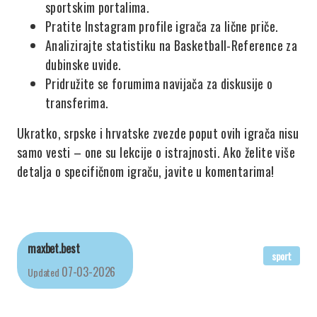
sportskim portalima.
Pratite Instagram profile igrača za lične priče.
Analizirajte statistiku na Basketball-Reference za
dubinske uvide.
Pridružite se forumima navijača za diskusije o
transferima.
Ukratko, srpske i hrvatske zvezde poput ovih igrača nisu
samo vesti – one su lekcije o istrajnosti. Ako želite više
detalja o specifičnom igraču, javite u komentarima!
maxbet.best
sport
07-03-2026
Updated