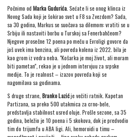
Počnimo od
Marka Gudurića
. Sećate li se onog klinca iz
Novog Sada koji je šokirao svet u F8 sa Zvezdom? Sada,
sa 30 godina, Markus se suočava sa dilemom: vratiti se u
Srbiju ili nastaviti borbu u Turskoj sa Fenerbahčeom?
Njegove prosečne 12 poena po meču u Evroligi govore da
još uvek ima benzina, ali povreda kolena iz 2022. bila je
kao grom iz vedra neba. "Košarka je moj život, ali moram
biti pametan", rekao je u jednom intervjuu za srpske
medije. To je realnost – izazov povreda koji se
nagomilava sa godinama.
S druge strane,
Branko Lazić
je večiti ratnik. Kapetan
Partizana, sa preko 500 utakmica za crno-bele,
predstavlja stabilnost usred oluje. Prošle sezone, sa 35
godina, beležio je 10 poena i 5 skokova, dok je predvodio
tim do trijumfa u ABA ligi. Ali, hemoroidi u timu –