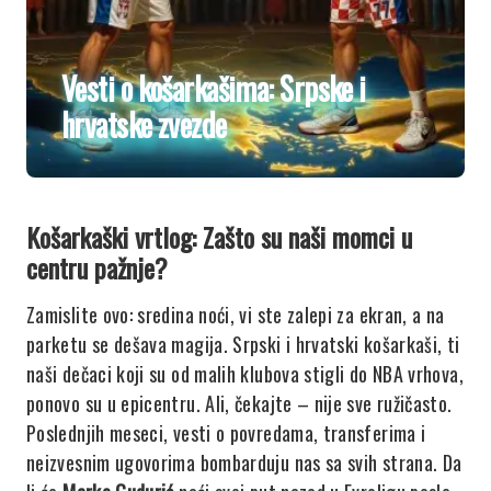
Vesti o košarkašima: Srpske i
hrvatske zvezde
Košarkaški vrtlog: Zašto su naši momci u
centru pažnje?
Zamislite ovo: sredina noći, vi ste zalepi za ekran, a na
parketu se dešava magija. Srpski i hrvatski košarkaši, ti
naši dečaci koji su od malih klubova stigli do NBA vrhova,
ponovo su u epicentru. Ali, čekajte – nije sve ružičasto.
Poslednjih meseci, vesti o povredama, transferima i
neizvesnim ugovorima bombarduju nas sa svih strana. Da