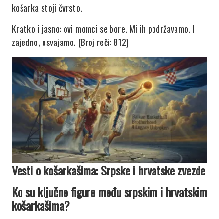
košarka stoji čvrsto.
Kratko i jasno: ovi momci se bore. Mi ih podržavamo. I
zajedno, osvajamo. (Broj reči: 812)
Vesti o košarkašima: Srpske i hrvatske zvezde
Ko su ključne figure među srpskim i hrvatskim
košarkašima?