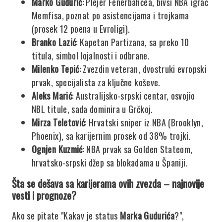
Marko Gudurić
: Plejer Fenerbahćea, bivši NBA igrač
Memfisa, poznat po asistencijama i trojkama
(prosek 12 poena u Evroligi).
Branko Lazić
: Kapetan Partizana, sa preko 10
titula, simbol lojalnosti i odbrane.
Milenko Tepić
: Zvezdin veteran, dvostruki evropski
prvak, specijalista za ključne koševe.
Aleks Marić
: Australijsko-srpski centar, osvojio
NBL titule, sada dominira u Grčkoj.
Mirza Teletović
: Hrvatski sniper iz NBA (Brooklyn,
Phoenix), sa karijernim prosek od 38% trojki.
Ognjen Kuzmić
: NBA prvak sa Golden Stateom,
hrvatsko-srpski džep sa blokadama u Španiji.
Šta se dešava sa karijerama ovih zvezda – najnovije
vesti i prognoze?
Ako se pitate "Kakav je status
Marka Gudurića
?",