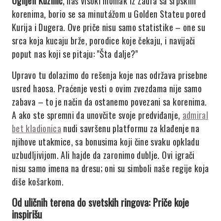
Ognjen Kuzmić
, naš visoki momak iz Zadra sa srpskim
korenima, borio se sa minutážom u Golden Stateu pored
Kurija i Dugera. Ove priče nisu samo statistike – one su
srca koja kucaju brže, porodice koje čekaju, i navijači
poput nas koji se pitaju: "Šta dalje?"
Upravo tu dolazimo do rešenja koje nas održava prisebne
usred haosa. Praćenje vesti o ovim zvezdama nije samo
zabava – to je način da ostanemo povezani sa korenima.
A ako ste spremni da unovčite svoje predviđanje,
admiral
bet kladionica
nudi savršenu platformu za klađenje na
njihove utakmice, sa bonusima koji čine svaku opkladu
uzbudljivijom. Ali hajde da zaronimo dublje. Ovi igrači
nisu samo imena na dresu; oni su simboli naše regije koja
diše košarkom.
Od uličnih terena do svetskih ringova: Priče koje
inspirišu