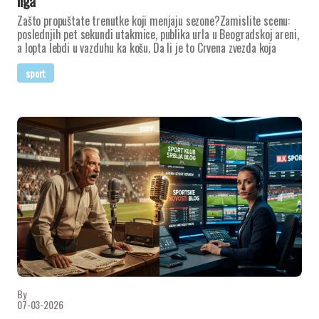
liga
Zašto propuštate trenutke koji menjaju sezone?Zamislite scenu:
poslednjih pet sekundi utakmice, publika urla u Beogradskoj areni,
a lopta lebdi u vazduhu ka košu. Da li je to Crvena zvezda koja
sport
By
07-03-2026