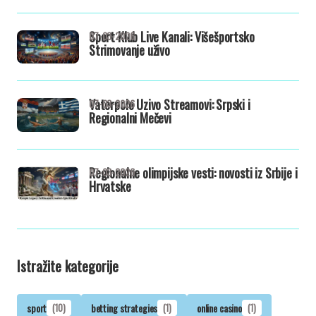
Sport Klub Live Kanali: Višešportsko
07-03-2026
Strimovanje uživo
Vaterpolo Uzivo Streamovi: Srpski i
07-03-2026
Regionalni Mečevi
Regionalne olimpijske vesti: novosti iz Srbije i
07-03-2026
Hrvatske
Istražite kategorije
sport
(10)
betting strategies
(1)
online casino
(1)