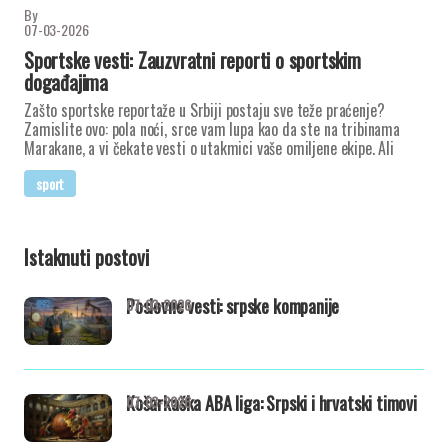
By
07-03-2026
Sportske vesti: Zauzvratni reporti o sportskim
događajima
Zašto sportske reportaže u Srbiji postaju sve teže praćenje?
Zamislite ovo: pola noći, srce vam lupa kao da ste na tribinama
Marakane, a vi čekate vesti o utakmici vaše omiljene ekipe. Ali
sport
Istaknuti postovi
Poslovne vesti: srpske kompanije
07-03-2026
Košarkaška ABA liga: Srpski i hrvatski timovi
07-03-2026