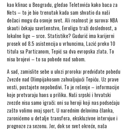
kao klinac u Beogradu, gledao Teletovića kako baca za
Nets – to je bio trenutak kada sam shvatio da naši
dečaci mogu da osvoje svet. Ali realnost je surova: NBA
skauti čekaju savršenstvo, Evroliga traži doslednost, a
lokalne lige – srce. Statistike? Gudurić ima karijerni
prosek od 8.5 asistencija u vrhuncima, Lazić preko 10
titula sa Partizanom, Tepić sa dva evropska zlata. To
nisu brojevi – to su pobede nad sobom.
A sad, zamislite sebe u ulozi proroka: predviđate pobedu
Zvezde nad Olimpijakosom zahvaljujući Tepiću. Uz prave
vesti, postajete nepobedivi. To je rešenje – informacije
koje pretvaraju haos u priliku. Naši srpski i hrvatski
zvezde nisu samo igrači; oni su heroji koji nas podsećaju
zašto volimo ovaj sport. U narednim delovima članka,
zaronićemo u detalje transfera, ekskluzivne intervjue i
prognoze za sezonu. Jer, dok se svet okreće, naša