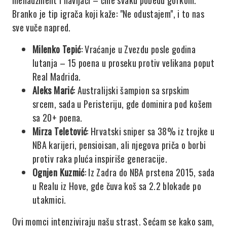
menadžment i navijači – čine svaku pobedu gorkom.
Branko je tip igrača koji kaže: "Ne odustajem", i to nas
sve vuče napred.
Milenko Tepić
: Vraćanje u Zvezdu posle godina
lutanja – 15 poena u proseku protiv velikana poput
Real Madrida.
Aleks Marić
: Australijski šampion sa srpskim
srcem, sada u Peristeriju, gde dominira pod košem
sa 20+ poena.
Mirza Teletović
: Hrvatski sniper sa 38% iz trojke u
NBA karijeri, pensioisan, ali njegova priča o borbi
protiv raka pluća inspiriše generacije.
Ognjen Kuzmić
: Iz Zadra do NBA prstena 2015, sada
u Realu iz Hove, gde čuva koš sa 2.2 blokade po
utakmici.
Ovi momci intenziviraju našu strast. Sećam se kako sam,