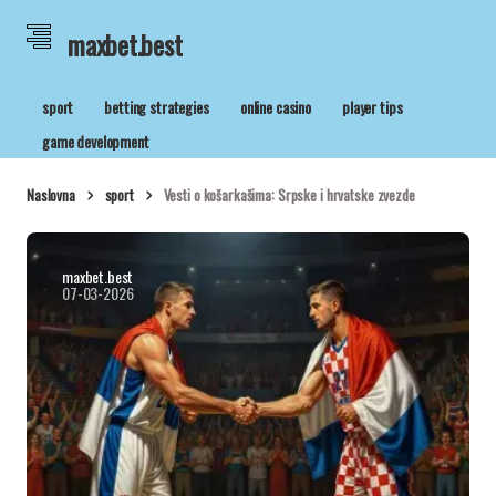
maxbet.best
sport
betting strategies
online casino
player tips
game development
Naslovna
sport
Vesti o košarkašima: Srpske i hrvatske zvezde
maxbet.best
07-03-2026