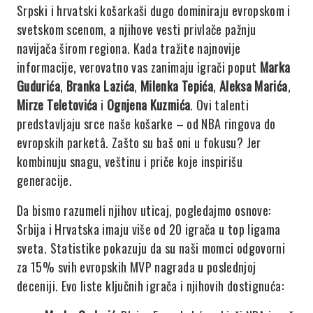
Srpski i hrvatski košarkaši dugo dominiraju evropskom i
svetskom scenom, a njihove vesti privlače pažnju
navijača širom regiona. Kada tražite najnovije
informacije, verovatno vas zanimaju igrači poput
Marka
Gudurića
,
Branka Lazića
,
Milenka Tepića
,
Aleksa Marića
,
Mirze Teletovića
i
Ognjena Kuzmića
. Ovi talenti
predstavljaju srce naše košarke – od NBA ringova do
evropskih parketâ. Zašto su baš oni u fokusu? Jer
kombinuju snagu, veštinu i priče koje inspirišu
generacije.
Da bismo razumeli njihov uticaj, pogledajmo osnove:
Srbija i Hrvatska imaju više od 20 igrača u top ligama
sveta. Statistike pokazuju da su naši momci odgovorni
za 15% svih evropskih MVP nagrada u poslednjoj
deceniji. Evo liste ključnih igrača i njihovih dostignuća: