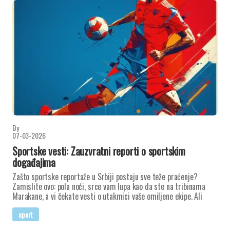
By
07-03-2026
Sportske vesti: Zauzvratni reporti o sportskim
događajima
Zašto sportske reportaže u Srbiji postaju sve teže praćenje?
Zamislite ovo: pola noći, srce vam lupa kao da ste na tribinama
Marakane, a vi čekate vesti o utakmici vaše omiljene ekipe. Ali
sport