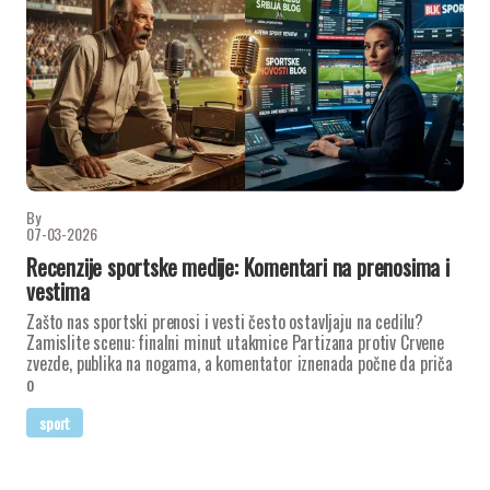
By
07-03-2026
Recenzije sportske medije: Komentari na prenosima i
vestima
Zašto nas sportski prenosi i vesti često ostavljaju na cedilu?
Zamislite scenu: finalni minut utakmice Partizana protiv Crvene
zvezde, publika na nogama, a komentator iznenada počne da priča
o
sport