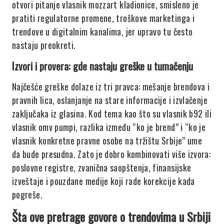
otvori pitanje vlasnik mozzart kladionice, smisleno je
pratiti regulatorne promene, troškove marketinga i
trendove u digitalnim kanalima, jer upravo tu često
nastaju preokreti.
Izvori i provera: gde nastaju greške u tumačenju
Najčešće greške dolaze iz tri pravca: mešanje brendova i
pravnih lica, oslanjanje na stare informacije i izvlačenje
zaključaka iz glasina. Kod tema kao što su vlasnik b92 ili
vlasnik omv pumpi, razlika između “ko je brend” i “ko je
vlasnik konkretne pravne osobe na tržištu Srbije” ume
da bude presudna. Zato je dobro kombinovati više izvora:
poslovne registre, zvanična saopštenja, finansijske
izveštaje i pouzdane medije koji rade korekcije kada
pogreše.
Šta ove pretrage govore o trendovima u Srbiji