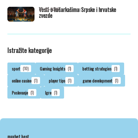
Vesti o košarkašima: Srpske i hrvatske
07-03-2026
zvezde
Istražite kategorije
sport
(10)
Gaming Insights
(1)
betting strategies
(1)
online casino
(1)
player tips
(1)
game development
(1)
Poslovanje
(1)
Igre
(1)
maxbet.best