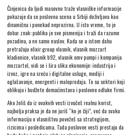
Činjenica da ljudi masovno traže vlasničke informacije
pokazuje da se poslovna scena u Srbiji doživljava kao
dinamična i ponekad neprozirna. U isto vreme, to je
dobar znak: publika je sve pismenija i traži da razume
pozadinu, a ne samo naslov. Kada se u istom dahu
pretražuju elixir group vlasnik, vlasnik mozzart
kladionice, vlasnik b92, vlasnik omv pumpi i kompanija
mozzartel, vidi se i šira slika ekonomije: industrija i
izvoz, igre na sreću i digitalne usluge, mediji i
oglašavanje, energenti i maloprodaja. To su sektori koji
oblikuju i budžete domaćinstava i poslovne odluke firmi.
Ako želiš da iz ovakvih vesti izvučeš realnu korist,
najbolja praksa je da ne juriš “ko je čiji”, već da svaku
informaciju o vlasništvu povežeš sa strategijom,
rizicima i posledicama. Tada poslovne vesti prestaju da