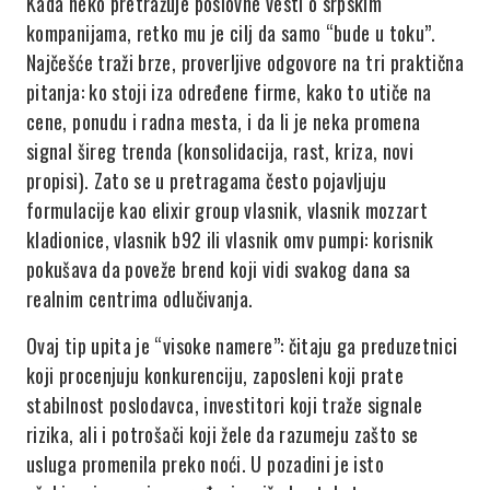
Kada neko pretražuje poslovne vesti o srpskim
kompanijama, retko mu je cilj da samo “bude u toku”.
Najčešće traži brze, proverljive odgovore na tri praktična
pitanja: ko stoji iza određene firme, kako to utiče na
cene, ponudu i radna mesta, i da li je neka promena
signal šireg trenda (konsolidacija, rast, kriza, novi
propisi). Zato se u pretragama često pojavljuju
formulacije kao elixir group vlasnik, vlasnik mozzart
kladionice, vlasnik b92 ili vlasnik omv pumpi: korisnik
pokušava da poveže brend koji vidi svakog dana sa
realnim centrima odlučivanja.
Ovaj tip upita je “visoke namere”: čitaju ga preduzetnici
koji procenjuju konkurenciju, zaposleni koji prate
stabilnost poslodavca, investitori koji traže signale
rizika, ali i potrošači koji žele da razumeju zašto se
usluga promenila preko noći. U pozadini je isto