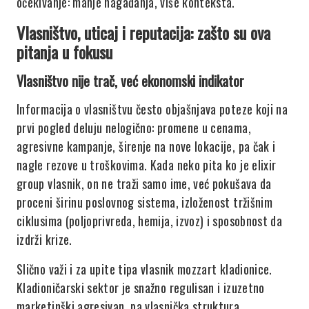
očekivanje: manje nagađanja, više konteksta.
Vlasništvo, uticaj i reputacija: zašto su ova
pitanja u fokusu
Vlasništvo nije trač, već ekonomski indikator
Informacija o vlasništvu često objašnjava poteze koji na
prvi pogled deluju nelogično: promene u cenama,
agresivne kampanje, širenje na nove lokacije, pa čak i
nagle rezove u troškovima. Kada neko pita ko je elixir
group vlasnik, on ne traži samo ime, već pokušava da
proceni širinu poslovnog sistema, izloženost tržišnim
ciklusima (poljoprivreda, hemija, izvoz) i sposobnost da
izdrži krize.
Slično važi i za upite tipa vlasnik mozzart kladionice.
Kladioničarski sektor je snažno regulisan i izuzetno
marketinški agresivan, pa vlasnička struktura,