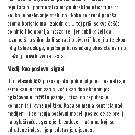
reputacija i partnerstva mogu direktno uticati na to
koliko je poslovanje stabilno i kako se brend ponaša
prema korisnicima i zajednici. U toj priči se sve češće
pominje i kompanija mozzartel, jer publika želi da
razume širu sliku: da li se radi o diverzifikaciji u telekom
i digitalne usluge, o jačanju korisničkog ekosistema ili o
traženju novih izvora rasta.
Mediji kao poslovni signal
Upit vlasnik b92 pokazuje da ljudi medije ne posmatraju
samo kao informisanje, već i kao deo ekonomije:
oglašavanje, tržište pažnje, uticaj na reputaciju
kompanija i javne politike. Kada se menja kontrola nad
medijem ili se menja poslovni model, posledice se preliju
na oglašivače, agencije, brendove i način na koji se
određene industrije predstavljaju javnosti.