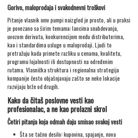
Gorivo, maloprodaja i svakodnevni troškovi
Pitanje vlasnik omv pumpi naizgled je prosto, ali u praksi
je povezano sa širim temama: lancima snabdevanja,
uvozom derivata, konkurencijom među distributerima,
kao i standardima usluge u maloprodaji. Ljudi to
pretražuju kada primete razliku u cenama, kvalitetu,
programu lojalnosti ili dostupnosti na određenim
rutama. Vlasnička struktura i regionalna strategija
kompanije često objašnjavaju zašto se neke lokacije
razvijaju brže od drugih.
Kako da čitaš poslovne vesti kao
profesionalac, a ne kao prolazni skrol
Četiri pitanja koja odmah daju smisao svakoj vesti
Šta se tačno desilo: kupovina, spajanje, nova