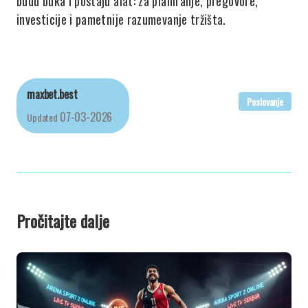
budu buka i postaju alat: za planiranje, pregovore,
investicije i pametnije razumevanje tržišta.
maxbet.best
Poslovanje
07-03-2026
Updated
Pročitajte dalje