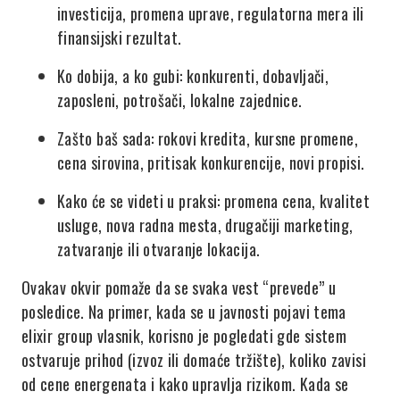
investicija, promena uprave, regulatorna mera ili
finansijski rezultat.
Ko dobija, a ko gubi: konkurenti, dobavljači,
zaposleni, potrošači, lokalne zajednice.
Zašto baš sada: rokovi kredita, kursne promene,
cena sirovina, pritisak konkurencije, novi propisi.
Kako će se videti u praksi: promena cena, kvalitet
usluge, nova radna mesta, drugačiji marketing,
zatvaranje ili otvaranje lokacija.
Ovakav okvir pomaže da se svaka vest “prevede” u
posledice. Na primer, kada se u javnosti pojavi tema
elixir group vlasnik, korisno je pogledati gde sistem
ostvaruje prihod (izvoz ili domaće tržište), koliko zavisi
od cene energenata i kako upravlja rizikom. Kada se