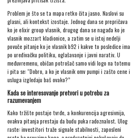
preživljava pritisak tržišta.
Problem je što se ta mapa retko čita jasno. Naslovi su
glasni, ali kontekst izostaje. Jednog dana se prepričava
ko je elixir group vlasnik, drugog dana se nagađa ko je
vlasnik mozzart kladionice, a zatim se u istoj nedelji
povuče pitanje ko je vlasnik b92 i kakve to posledice ima
po uređivačku politiku, oglašavanje i javni narativ. U
međuvremenu, običan potrošač samo vidi logo na totemu
i pita se: “Dobro, a ko je vlasnik omv pumpi i zašto cene i
usluga izgledaju baš ovako?”
Kada se interesovanje pretvori u potrebu za
razumevanjem
Kako tržište postaje tvrđe, a konkurencija agresivnija,
ovakva pitanja prestaju da budu puka radoznalost. Ulog
raste: investitori traže signale stabilnosti, zaposleni
prate ko preuzima koga, a preduzetnici pokušavaju da