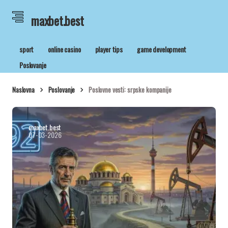
maxbet.best
sport
online casino
player tips
game development
Poslovanje
Naslovna
Poslovanje
Poslovne vesti: srpske kompanije
maxbet.best
07-03-2026