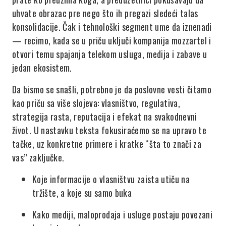
uhvate obrazac pre nego što ih pregazi sledeći talas
konsolidacije. Čak i tehnološki segment ume da iznenadi
— recimo, kada se u priču uključi kompanija mozzartel i
otvori temu spajanja telekom usluga, medija i zabave u
jedan ekosistem.
Da bismo se snašli, potrebno je da poslovne vesti čitamo
kao priču sa više slojeva: vlasništvo, regulativa,
strategija rasta, reputacija i efekat na svakodnevni
život. U nastavku teksta fokusiraćemo se na upravo te
tačke, uz konkretne primere i kratke “šta to znači za
vas” zaključke.
Koje informacije o vlasništvu zaista utiču na
tržište, a koje su samo buka
Kako mediji, maloprodaja i usluge postaju povezani