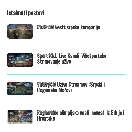
Istaknuti postovi
Poslovne vesti: srpske kompanije
07-03-2026
Sport Klub Live Kanali: Višešportsko
07-03-2026
Strimovanje uživo
Vaterpolo Uzivo Streamovi: Srpski i
07-03-2026
Regionalni Mečevi
Regionalne olimpijske vesti: novosti iz Srbije i
07-03-2026
Hrvatske