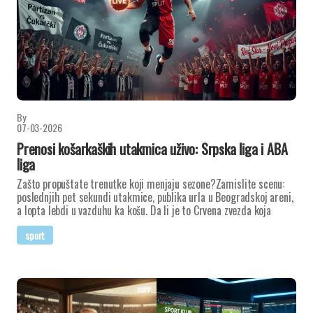
By
07-03-2026
Prenosi košarkaških utakmica uživo: Srpska liga i ABA
liga
Zašto propuštate trenutke koji menjaju sezone?Zamislite scenu:
poslednjih pet sekundi utakmice, publika urla u Beogradskoj areni,
a lopta lebdi u vazduhu ka košu. Da li je to Crvena zvezda koja
sport