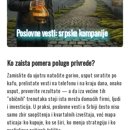
Poslovne vesti: srpske kompanije
Ko zaista pomera poluge privrede?
Zamislite da ujutru natočite gorivo, usput svratite po
kafu, prelistate vesti na telefonu i na kraju dana, onako
usput, proverite rezultate — a da iza većine tih
“običnih” trenutaka stoji ista mreža domaćih firmi, ljudi
i investicija. U praksi, poslovne vesti u Srbiji često nisu
samo zbir saopštenja i kvartalnih izveštaja, već mapa
uticaja: ko kupuje, ko se širi, ko menja strategiju i ko