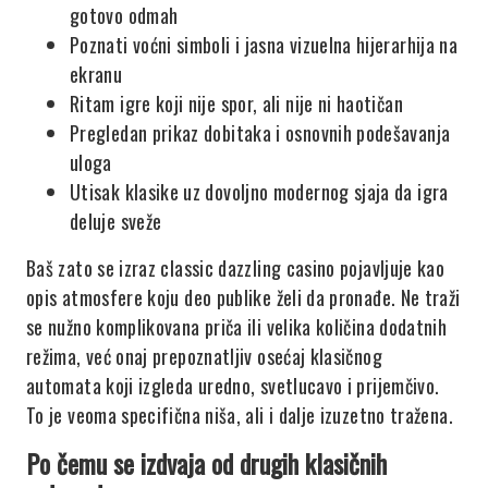
gotovo odmah
Poznati voćni simboli i jasna vizuelna hijerarhija na
ekranu
Ritam igre koji nije spor, ali nije ni haotičan
Pregledan prikaz dobitaka i osnovnih podešavanja
uloga
Utisak klasike uz dovoljno modernog sjaja da igra
deluje sveže
Baš zato se izraz classic dazzling casino pojavljuje kao
opis atmosfere koju deo publike želi da pronađe. Ne traži
se nužno komplikovana priča ili velika količina dodatnih
režima, već onaj prepoznatljiv osećaj klasičnog
automata koji izgleda uredno, svetlucavo i prijemčivo.
To je veoma specifična niša, ali i dalje izuzetno tražena.
Po čemu se izdvaja od drugih klasičnih