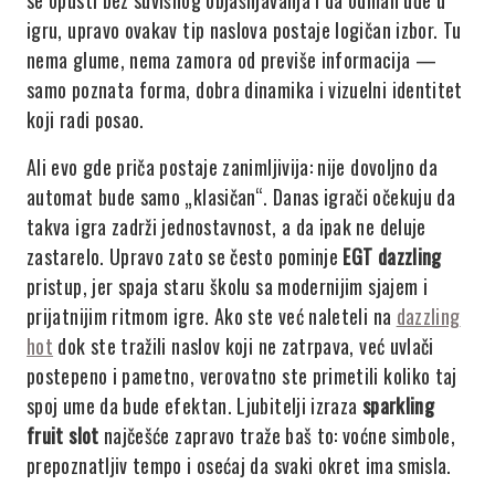
se opusti bez suvišnog objašnjavanja i da odmah uđe u
igru, upravo ovakav tip naslova postaje logičan izbor. Tu
nema glume, nema zamora od previše informacija —
samo poznata forma, dobra dinamika i vizuelni identitet
koji radi posao.
Ali evo gde priča postaje zanimljivija: nije dovoljno da
automat bude samo „klasičan“. Danas igrači očekuju da
takva igra zadrži jednostavnost, a da ipak ne deluje
zastarelo. Upravo zato se često pominje
EGT dazzling
pristup, jer spaja staru školu sa modernijim sjajem i
prijatnijim ritmom igre. Ako ste već naleteli na
dazzling
hot
dok ste tražili naslov koji ne zatrpava, već uvlači
postepeno i pametno, verovatno ste primetili koliko taj
spoj ume da bude efektan. Ljubitelji izraza
sparkling
fruit slot
najčešće zapravo traže baš to: voćne simbole,
prepoznatljiv tempo i osećaj da svaki okret ima smisla.