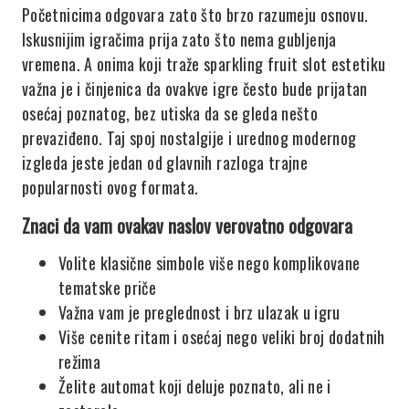
Početnicima odgovara zato što brzo razumeju osnovu.
Iskusnijim igračima prija zato što nema gubljenja
vremena. A onima koji traže sparkling fruit slot estetiku
važna je i činjenica da ovakve igre često bude prijatan
osećaj poznatog, bez utiska da se gleda nešto
prevaziđeno. Taj spoj nostalgije i urednog modernog
izgleda jeste jedan od glavnih razloga trajne
popularnosti ovog formata.
Znaci da vam ovakav naslov verovatno odgovara
Volite klasične simbole više nego komplikovane
tematske priče
Važna vam je preglednost i brz ulazak u igru
Više cenite ritam i osećaj nego veliki broj dodatnih
režima
Želite automat koji deluje poznato, ali ne i