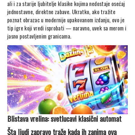
ali i za starije ljubitelje klasike kojima nedostaje osećaj
jednostavne, direktne zabave. Ukratko, ako tražite
poznat obrazac u modernije upakovanom izdanju, ovo je
tip igre koji vredi isprobati — naravno, uvek sa merom i
jasno postavljenim granicama.
Blistava vrelina: svetlucavi klasični automat
Šta ljudi zapravo traže kada ih zanima ova