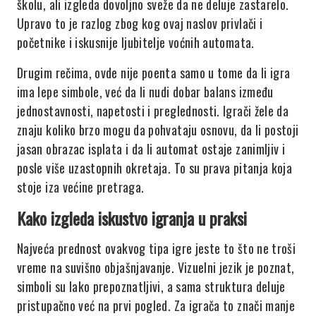
školu, ali izgleda dovoljno sveže da ne deluje zastarelo.
Upravo to je razlog zbog kog ovaj naslov privlači i
početnike i iskusnije ljubitelje voćnih automata.
Drugim rečima, ovde nije poenta samo u tome da li igra
ima lepe simbole, već da li nudi dobar balans između
jednostavnosti, napetosti i preglednosti. Igrači žele da
znaju koliko brzo mogu da pohvataju osnovu, da li postoji
jasan obrazac isplata i da li automat ostaje zanimljiv i
posle više uzastopnih okretaja. To su prava pitanja koja
stoje iza većine pretraga.
Kako izgleda iskustvo igranja u praksi
Najveća prednost ovakvog tipa igre jeste to što ne troši
vreme na suvišno objašnjavanje. Vizuelni jezik je poznat,
simboli su lako prepoznatljivi, a sama struktura deluje
pristupačno već na prvi pogled. Za igrača to znači manje