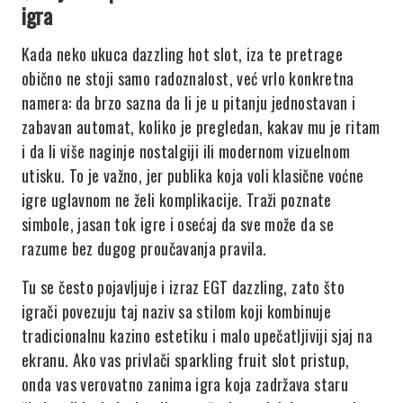
igra
Kada neko ukuca dazzling hot slot, iza te pretrage
obično ne stoji samo radoznalost, već vrlo konkretna
namera: da brzo sazna da li je u pitanju jednostavan i
zabavan automat, koliko je pregledan, kakav mu je ritam
i da li više naginje nostalgiji ili modernom vizuelnom
utisku. To je važno, jer publika koja voli klasične voćne
igre uglavnom ne želi komplikacije. Traži poznate
simbole, jasan tok igre i osećaj da sve može da se
razume bez dugog proučavanja pravila.
Tu se često pojavljuje i izraz EGT dazzling, zato što
igrači povezuju taj naziv sa stilom koji kombinuje
tradicionalnu kazino estetiku i malo upečatljiviji sjaj na
ekranu. Ako vas privlači sparkling fruit slot pristup,
onda vas verovatno zanima igra koja zadržava staru