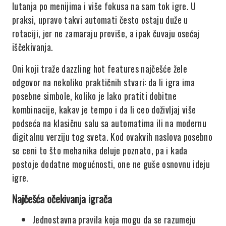
lutanja po menijima i više fokusa na sam tok igre. U
praksi, upravo takvi automati često ostaju duže u
rotaciji, jer ne zamaraju previše, a ipak čuvaju osećaj
iščekivanja.
Oni koji traže dazzling hot features najčešće žele
odgovor na nekoliko praktičnih stvari: da li igra ima
posebne simbole, koliko je lako pratiti dobitne
kombinacije, kakav je tempo i da li ceo doživljaj više
podseća na klasičnu salu sa automatima ili na modernu
digitalnu verziju tog sveta. Kod ovakvih naslova posebno
se ceni to što mehanika deluje poznato, pa i kada
postoje dodatne mogućnosti, one ne guše osnovnu ideju
igre.
Najčešća očekivanja igrača
Jednostavna pravila koja mogu da se razumeju