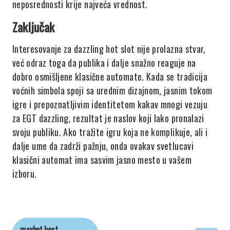
neposrednosti krije najveća vrednost.
Zaključak
Interesovanje za dazzling hot slot nije prolazna stvar,
već odraz toga da publika i dalje snažno reaguje na
dobro osmišljene klasične automate. Kada se tradicija
voćnih simbola spoji sa urednim dizajnom, jasnim tokom
igre i prepoznatljivim identitetom kakav mnogi vezuju
za EGT dazzling, rezultat je naslov koji lako pronalazi
svoju publiku. Ako tražite igru koja ne komplikuje, ali i
dalje ume da zadrži pažnju, onda ovakav svetlucavi
klasični automat ima sasvim jasno mesto u vašem
izboru.
maxbet.best