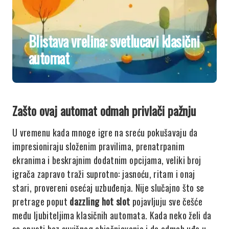
Blistava vrelina: svetlucavi klasični
automat
Zašto ovaj automat odmah privlači pažnju
U vremenu kada mnoge igre na sreću pokušavaju da
impresioniraju složenim pravilima, prenatrpanim
ekranima i beskrajnim dodatnim opcijama, veliki broj
igrača zapravo traži suprotno: jasnoću, ritam i onaj
stari, provereni osećaj uzbuđenja. Nije slučajno što se
pretrage poput
dazzling hot slot
pojavljuju sve češće
među ljubiteljima klasičnih automata. Kada neko želi da