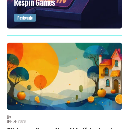
Respin Games
Poslovanje
By
04-04-2026