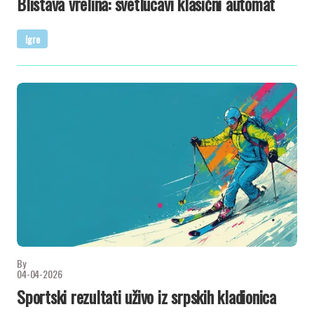
Blistava vrelina: svetlucavi klasični automat
Igre
By
04-04-2026
Sportski rezultati uživo iz srpskih kladionica