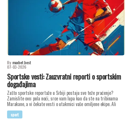
By
maxbet.best
07-03-2026
Sportske vesti: Zauzvratni reporti o sportskim
događajima
Zašto sportske reportaže u Srbiji postaju sve teže praćenje?
Zamislite ovo: pola noći, srce vam lupa kao da ste na tribinama
Marakane, a vi čekate vesti o utakmici vaše omiljene ekipe. Ali
sport