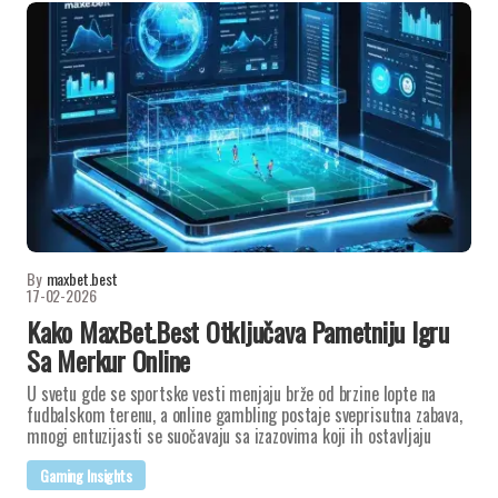
By
maxbet.best
17-02-2026
Kako MaxBet.Best Otključava Pametniju Igru
Sa Merkur Online
U svetu gde se sportske vesti menjaju brže od brzine lopte na
fudbalskom terenu, a online gambling postaje sveprisutna zabava,
mnogi entuzijasti se suočavaju sa izazovima koji ih ostavljaju
Gaming Insights