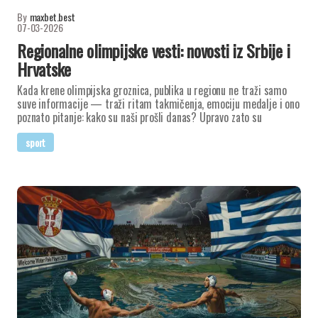
By
maxbet.best
07-03-2026
Regionalne olimpijske vesti: novosti iz Srbije i
Hrvatske
Kada krene olimpijska groznica, publika u regionu ne traži samo
suve informacije — traži ritam takmičenja, emociju medalje i ono
poznato pitanje: kako su naši prošli danas? Upravo zato su
sport