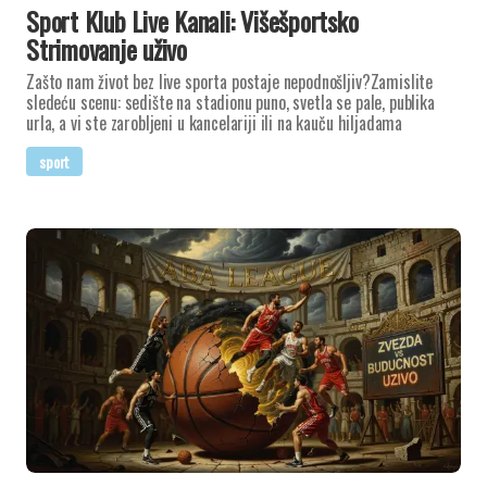
Sport Klub Live Kanali: Višešportsko
Strimovanje uživo
Zašto nam život bez live sporta postaje nepodnošljiv?Zamislite
sledeću scenu: sedište na stadionu puno, svetla se pale, publika
urla, a vi ste zarobljeni u kancelariji ili na kauču hiljadama
sport