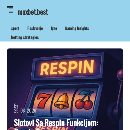
maxbet.best
sport
Poslovanje
Igre
Gaming Insights
betting strategies
By
29-06-2026
Slotovi Sa Respin Funkcijom: