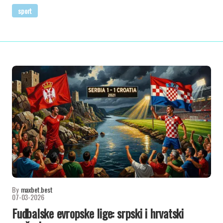
sport
By
maxbet.best
07-03-2026
Fudbalske evropske lige: srpski i hrvatski