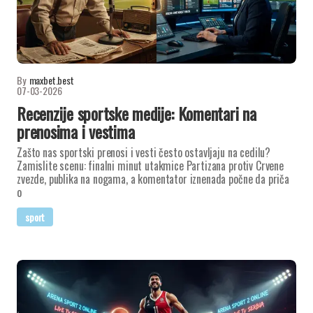
By
maxbet.best
07-03-2026
Recenzije sportske medije: Komentari na
prenosima i vestima
Zašto nas sportski prenosi i vesti često ostavljaju na cedilu?
Zamislite scenu: finalni minut utakmice Partizana protiv Crvene
zvezde, publika na nogama, a komentator iznenada počne da priča
o
sport