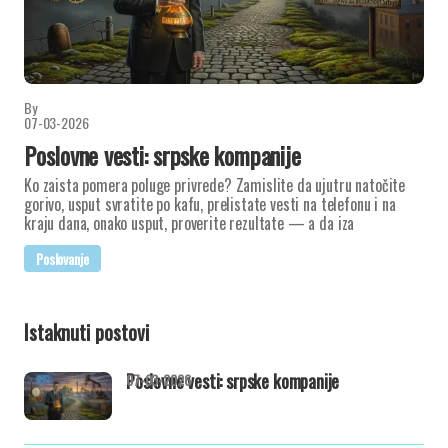
By
07-03-2026
Poslovne vesti: srpske kompanije
Ko zaista pomera poluge privrede? Zamislite da ujutru natočite
gorivo, usput svratite po kafu, prelistate vesti na telefonu i na
kraju dana, onako usput, proverite rezultate — a da iza
Poslovanje
Istaknuti postovi
Poslovne vesti: srpske kompanije
07-03-2026