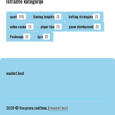
Istražite kategorije
sport
(10)
Gaming Insights
(1)
betting strategies
(1)
online casino
(1)
player tips
(1)
game development
(1)
Poslovanje
(1)
Igre
(1)
maxbet.best
2026 © Sva prava zadržana. |
maxbet.best