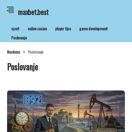
maxbet.best
sport
online casino
player tips
game development
Poslovanje
Naslovna
Poslovanje
Poslovanje